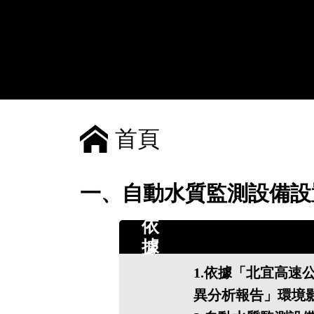
首頁
一、自動水質監測設備設
依
據
1.依據「北宜高速
異分析報告」環境