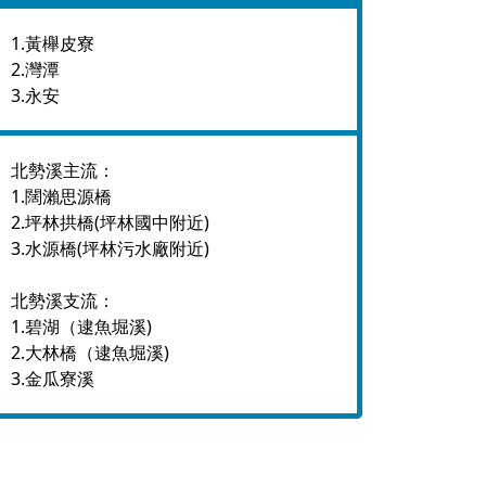
1.黃櫸皮寮
2.灣潭
3.永安
北勢溪主流：
1.闊瀨思源橋
2.坪林拱橋(坪林國中附近)
3.水源橋(坪林污水廠附近)
北勢溪支流：
1.碧湖（逮魚堀溪)
2.大林橋（逮魚堀溪)
3.金瓜寮溪