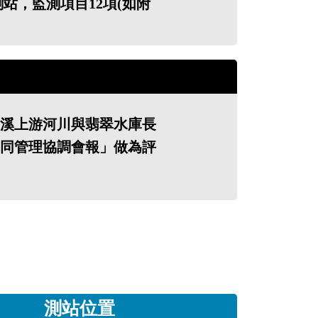
站，監測項目12項(如附
溪上游河川與翡翠水庫長
同管理協調會報」做為評
測站位置